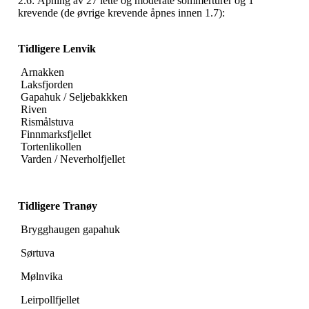
2.6: Åpning av 27 lette og moderate sommerturer og 1
krevende (de øvrige krevende åpnes innen 1.7):
Tidligere Lenvik
Arnakken
Laksfjorden
Gapahuk / Seljebakkken
Riven
Rismålstuva
Finnmarksfjellet
Tortenlikollen
Varden / Neverholfjellet
Tidligere Tranøy
Brygghaugen gapahuk
Sørtuva
Mølnvika
Leirpollfjellet