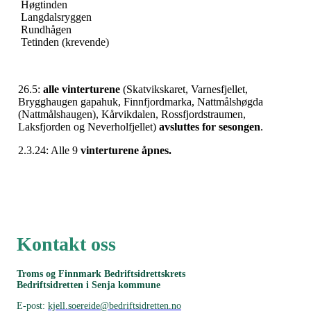
Høgtinden
Langdalsryggen
Rundhågen
Tetinden (krevende)
26.5:
alle
vinterturene
(Skatvikskaret, Varnesfjellet,
Brygghaugen gapahuk, Finnfjordmarka, Nattmålshøgda
(Nattmålshaugen), Kårvikdalen, Rossfjordstraumen,
Laksfjorden og Neverholfjellet)
avsluttes for sesongen
.
2.3.24: Alle 9
vinterturene åpnes.
Kontakt oss
Troms og Finnmark Bedriftsidrettskrets
Bedriftsidretten i Senja kommune
E-post:
kjell.soereide@bedriftsidretten.no