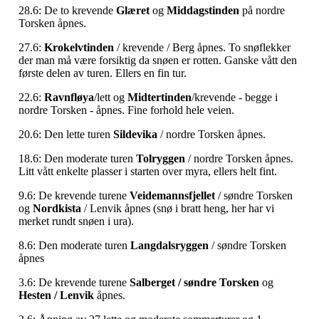
28.6: De to krevende
Glæret
og
Middagstinden
på nordre
Torsken åpnes.
27.6:
Krokelvtinden
/ krevende / Berg åpnes. To snøflekker
der man må være forsiktig da snøen er rotten. Ganske vått den
første delen av turen. Ellers en fin tur.
22.6:
Ravnfløya
/lett og
Midtertinden
/krevende - begge i
nordre Torsken - åpnes. Fine forhold hele veien.
20.6: Den lette turen
Sildevika
/ nordre Torsken åpnes.
18.6: Den moderate turen
Tolryggen
/ nordre Torsken åpnes.
Litt vått enkelte plasser i starten over myra, ellers helt fint.
9.6: De krevende turene
Veidemannsfjellet
/ søndre Torsken
og
Nordkista
/ Lenvik åpnes (snø i bratt heng, her har vi
merket rundt snøen i ura).
8.6: Den moderate turen
Langdalsryggen
/ søndre Torsken
åpnes
3.6: De krevende turene
Salberget / søndre Torsken
og
Hesten / Lenvik
åpnes.