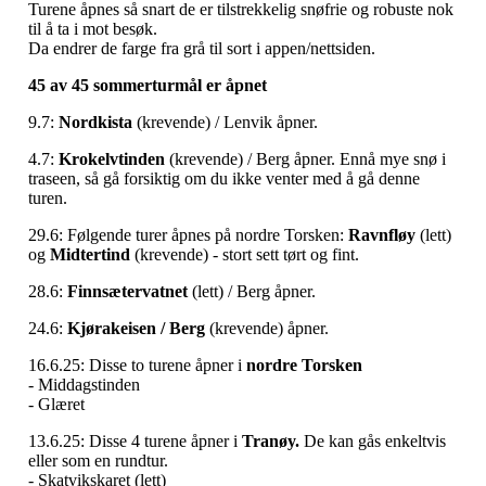
Turene åpnes så snart de er tilstrekkelig snøfrie og robuste nok
til å ta i mot besøk.
Da endrer de farge fra grå til sort i appen/nettsiden.
45 av 45 sommerturmål er åpnet
9.7:
Nordkista
(krevende) / Lenvik åpner.
4.7:
Krokelvtinden
(krevende) / Berg åpner. Ennå mye snø i
traseen, så gå forsiktig om du ikke venter med å gå denne
turen.
29.6: Følgende turer åpnes på nordre Torsken:
Ravnfløy
(lett)
og
Midtertind
(krevende) - stort sett tørt og fint.
28.6:
Finnsætervatnet
(lett) / Berg åpner.
24.6:
Kjørakeisen / Berg
(krevende) åpner.
16.6.25: Disse to turene åpner i
nordre Torsken
- Middagstinden
- Glæret
13.6.25: Disse 4 turene åpner i
Tranøy.
De kan gås enkeltvis
eller som en rundtur.
- Skatvikskaret (lett)