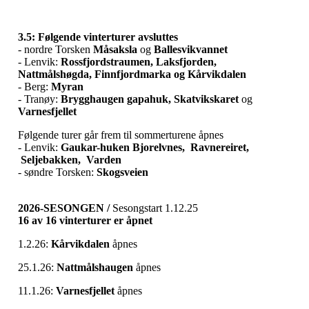
3.5: Følgende vinterturer avsluttes
- nordre Torsken
Måsaksla
og
Ballesvikvannet
- Lenvik:
Rossfjordstraumen, Laksfjorden,
Nattmålshøgda,
Finnfjordmarka og Kårvikdalen
- Berg:
Myran
- Tranøy:
Brygghaugen gapahuk, Skatvikskaret
og
Varnesfjellet
Følgende turer går frem til sommerturene åpnes
- Lenvik:
Gaukar-huken Bjorelvnes, Ravnereiret,
Seljebakken, Varden
- søndre Torsken:
Skogsveien
2026-SESONGEN /
Sesongstart 1.12.25
16 av 16 vinterturer er åpnet
1.2.26:
Kårvikdalen
åpnes
25.1.26:
Nattmålshaugen
åpnes
11.1.26:
Varnesfjellet
åpnes