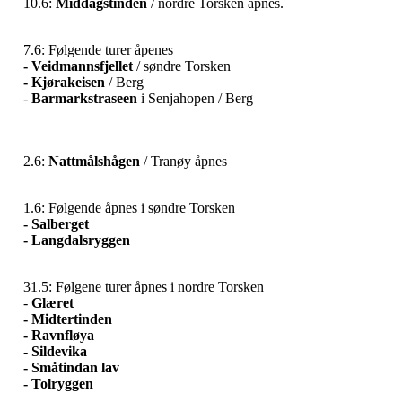
10.6:
Middagstinden
/ nordre Torsken åpnes.
7.6: Følgende turer åpenes
- Veidmannsfjellet
/ søndre Torsken
- Kjørakeisen
/ Berg
-
Barmarkstraseen
i Senjahopen / Berg
2.6:
Nattmålshågen
/ Tranøy åpnes
1.6: Følgende åpnes i søndre Torsken
- Salberget
- Langdalsryggen
31.5: Følgene turer åpnes i nordre Torsken
-
Glæret
- Midtertinden
- Ravnfløya
- Sildevika
- Småtindan lav
- Tolryggen