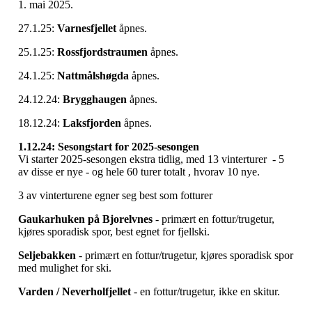
1. mai 2025.
27.1.25:
Varnesfjellet
åpnes.
25.1.25:
Rossfjordstraumen
åpnes.
24.1.25:
Nattmålshøgda
åpnes.
24.12.24:
Brygghaugen
åpnes.
18.12.24:
Laksfjorden
åpnes.
1.12.24: Sesongstart for 2025-sesongen
Vi starter 2025-sesongen ekstra tidlig, med 13 vinterturer - 5
av disse er nye - og hele 60 turer totalt , hvorav 10 nye.
3 av vinterturene egner seg best som fotturer
Gaukarhuken på Bjorelvnes
- primært en fottur/trugetur,
kjøres sporadisk spor, best egnet for fjellski.
Seljebakken
- primært en fottur/trugetur, kjøres sporadisk spor
med mulighet for ski.
Varden / Neverholfjellet
- en fottur/trugetur, ikke en skitur.