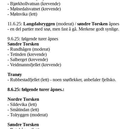
- Bjørkhollvatnan (krevende)
- Mølnedalsvatnet (krevende)
- Mølnvika (lett)
11.6.25:
Langdalsryggen
(moderat) /
søndre Torsken
åpnes
- en del partier med snø, men fast å gå. Merkene godt synlige.
9.6.25: følgende turer åpnes
Søndre Torsken
- Rundhågen (moderat)
- Tetinden (krevende)
- Salberget (krevende)
- Veidmannsfjellet (krevende)
Tranøy
- Rubbestadfjellet (lett) - noen snøflekker, anbefaler fjellsko.
8.6.25: følgende turer åpnes.:
Nordre Torsken
- Sildevika (lett)
- Småtindan (lett)
- Tolryggen (moderat)
Søndre Torsken