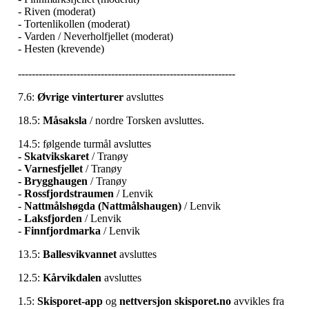
- Riven (moderat)
- Tortenlikollen (moderat)
- Varden / Neverholfjellet (moderat)
- Hesten (krevende)
---------------------------------------------------------------
7.6:
Øvrige vinterturer
avsluttes
18.5:
Måsaksla
/ nordre Torsken avsluttes.
14.5: følgende turmål avsluttes
- Skatvikskaret
/ Tranøy
- Varnesfjellet
/ Tranøy
- Brygghaugen
/ Tranøy
-
Rossfjordstraumen
/ Lenvik
-
Nattmålshøgda (Nattmålshaugen)
/ Lenvik
-
Laksfjorden
/ Lenvik
-
Finnfjordmarka
/ Lenvik
13.5:
Ballesvikvannet
avsluttes
12.5:
Kårvikdalen
avsluttes
1.5:
Skisporet-app
og
nettversjon skisporet.no
avvikles fra