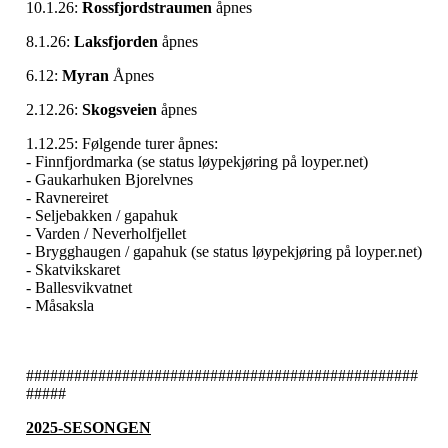
10.1.26:
Rossfjordstraumen
åpnes
8.1.26:
Laksfjorden
åpnes
6.12:
Myran
Åpnes
2.12.26:
Skogsveien
åpnes
1.12.25: Følgende turer åpnes:
- Finnfjordmarka (se status løypekjøring på loyper.net)
- Gaukarhuken Bjorelvnes
- Ravnereiret
- Seljebakken / gapahuk
- Varden / Neverholfjellet
- Brygghaugen / gapahuk (se status løypekjøring på loyper.net)
- Skatvikskaret
- Ballesvikvatnet
- Måsaksla
#################################################
#####
2025-SESONGEN