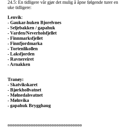
24.5: En tidligere vår gjør det mulig å åpne følgende turer en
uke tidligere:
Lenvik
:
-
Gaukar-huken Bjorelvnes
- Seljebakken / gapahuk
- Varden/Neverholsfjellet
- Finnmarksfjellet
- Finnfjordmarka
- Tortenlikollen
- Laksfjorden
- Ravnereiret
- Arnakken
Tranøy:
-
Skatvikskaret
- Bjørkhollvatnet
- Mølnedalsvatnet
- Mølnvika
- gapahuk Brygghaug
¤¤¤¤¤¤¤¤¤¤¤¤¤¤¤¤¤¤¤¤¤¤¤¤¤¤¤¤¤¤¤¤