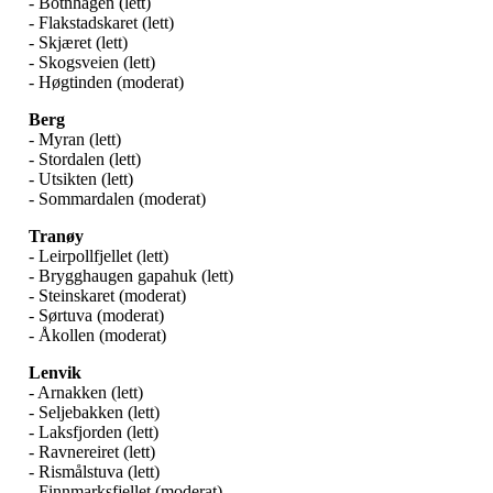
- Botnhågen (lett)
- Flakstadskaret (lett)
- Skjæret (lett)
- Skogsveien (lett)
- Høgtinden (moderat)
Berg
- Myran (lett)
- Stordalen (lett)
- Utsikten (lett)
- Sommardalen (moderat)
Tranøy
- Leirpollfjellet (lett)
- Brygghaugen gapahuk (lett)
- Steinskaret (moderat)
- Sørtuva (moderat)
- Åkollen (moderat)
Lenvik
- Arnakken (lett)
- Seljebakken (lett)
- Laksfjorden (lett)
- Ravnereiret (lett)
- Rismålstuva (lett)
- Finnmarksfjellet (moderat)