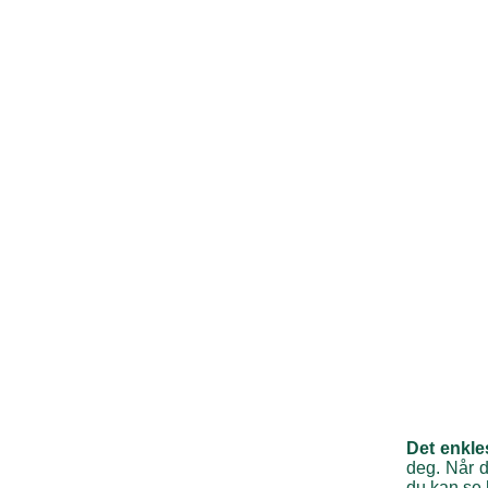
Det enkle
deg. Når du
du kan se h