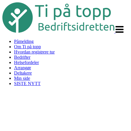
Veksle
navigas
Påmelding
Om Ti på topp
Hvordan registrere tur
Bedrifter
Helsefordeler
Arrangør
Deltakere
Min side
SISTE NYTT