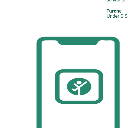
Turene
Under
SI