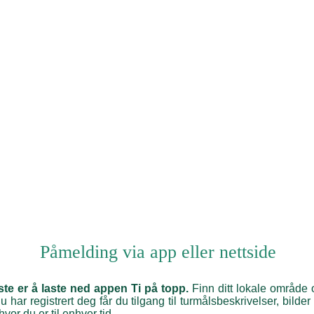
Påmelding via app eller nettside
ste er å laste ned appen Ti på topp.
Finn ditt lokale område o
 har registrert deg får du tilgang til turmålsbeskrivelser, bilder
vor du er til enhver tid.