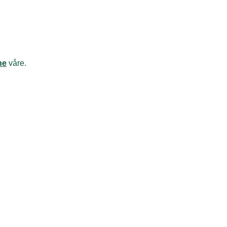
ne
våre
.